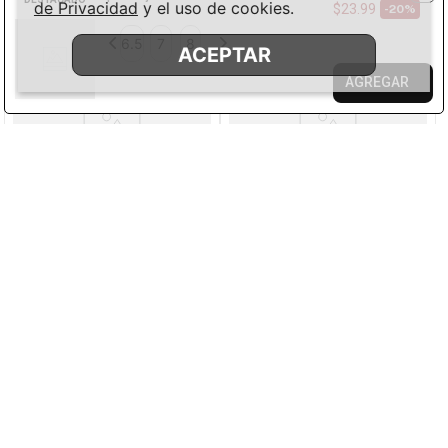
de Privacidad
y el uso de cookies.
$
23
.
99
-
20%
6.5
7
8
ACEPTAR
AGREGAR
Producto surtido
Producto surtido
M
L
XL
M
L
XL
Hang Ten
Carven
Panty individual surtido de
Panty individual surtido de
color de estilo cachetero
color tipo cachetero para
para mujer
mujer
$
4
.
99
$
4
.
99
$
3
.
49
$
3
.
49
-
30%
-
30%