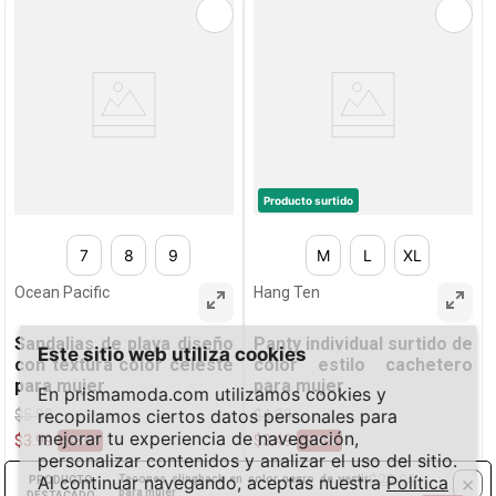
Producto surtido
7
8
9
M
L
XL
Ocean Pacific
Hang Ten
Sandalias de playa diseño
Panty individual surtido de
Este sitio web utiliza cookies
con textura color celeste
color estilo cachetero
para mujer
para mujer
En prismamoda.com utilizamos cookies y
recopilamos ciertos datos personales para
$
5
.
99
$
4
.
99
mejorar tu experiencia de navegación,
$
3
.
99
$
3
.
49
-
33%
-
30%
personalizar contenidos y analizar el uso del sitio.
×
Al continuar navegando, aceptas nuestra
$
29
Política
.
99
Tacones slingback en color negro de vestir
AGREGAR
AGREGAR
para mujer