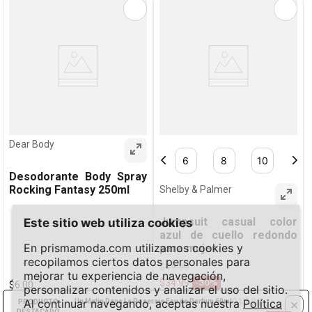
Dear Body
6
8
10
Desodorante Body Spray
Rocking Fantasy 250ml
Shelby & Palmer
Jumpsuit casual color
Este sitio web utiliza cookies
azul de cuello redondo
En prismamoda.com utilizamos cookies y
para mujer
recopilamos ciertos datos personales para
$
49
.
99
mejorar tu experiencia de navegación,
$
34
.
99
-
30%
$
6
.
00
personalizar contenidos y analizar el uso del sitio.
×
Al continuar navegando, aceptas nuestra
$
17
Política
.
00
Un Matin Dans La Roseraie Eau de Parfum 60ml
AGREGAR
AGREGAR