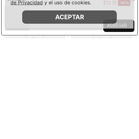
de Privacidad
y el uso de cookies.
$
12
.
75
-
25%
ACEPTAR
AGREGAR
M
L
XL
M
L
XL
Harlow & Rose
Harlow & Rose
Vestido tipo camisero
Jumpsuit casual color
maxi color café claro con
blanco desmangado para
detalle floral para mujer
mujer
$
29
.
99
$
34
.
99
$
20
.
99
$
24
.
49
-
30%
-
30%