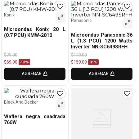
Konix
Panasonic
Microondas Konix 20 L
Microondas Panasonic 36
(0.7 PCU) KMW-2010
L (1.3 PCU) 1200 Watts
Inverter NN-SC649SRFH
$
79
.
00
$
179
.
00
$
69
.
00
$
159
.
00
-
13%
-
11%
AGREGAR
AGREGAR
Black And Decker
Waflera negra cuadrada
760W