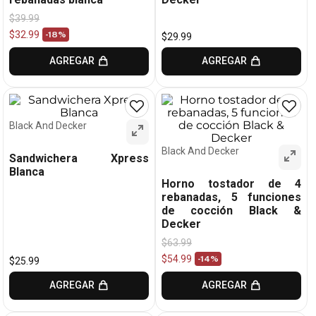
$
39
.
99
$
32
.
99
-
18%
$
29
.
99
AGREGAR
AGREGAR
Black And Decker
Black And Decker
Sandwichera Xpress
Blanca
Horno tostador de 4
rebanadas, 5 funciones
de cocción Black &
Decker
$
63
.
99
$
54
.
99
-
14%
$
25
.
99
AGREGAR
AGREGAR