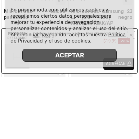
En prismamoda.com utilizamos cookies y
Microondas flatbed
Microondas Samsung 23
recopilamos ciertos datos personales para
panasonic
L (0.8 PCU) negro
mejorar tu experiencia de navegación,
MS23K3513AK/AP
personalizar contenidos y analizar el uso del sitio.
$
199
.
00
$
109
.
00
×
Al continuar navegando, aceptas nuestra
$
25
Política
.
99
Cafetera personal vaso plástico 16oz Black
and Decker
$
179
.
00
$
99
.
00
-
10%
-
9%
de Privacidad
y el uso de cookies.
$
19
.
99
-
23%
AGREGAR
AGREGAR
ACEPTAR
AGREGAR
Panasonic
Samsung