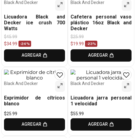
Black And Decker
Black And Decker
Licuadora Black and
Cafetera personal vaso
Decker ice crush 700
plástico 16oz Black and
Watts
Decker
$
45
.
99
$
25
.
99
$
34
.
99
$
19
.
99
-
24%
-
23%
AGREGAR
AGREGAR
Black And Decker
Black And Decker
Exprimidor de cítricos
Licuadora jarra personal
blanco
1 velocidad
$
25
.
99
$
55
.
99
AGREGAR
AGREGAR