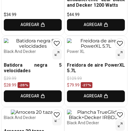
and Decker 1200 Watts
$
34
.
99
$
44
.
99
AGREGAR
AGREGAR
Black And Decker
Power XL
Batidora negra 5
Freidora de aire PowerXL
velocidades
5.7L
$
39
.
99
$
109
.
99
$
28
.
99
$
79
.
99
-
28%
-
27%
AGREGAR
AGREGAR
Black And Decker
Black And Decker