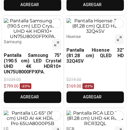
AGREGAR
AGREGAR
Hisense
Samsung
Pantalla Hisense 32"
Pantalla Samsung 75"
(81.28 cm) QLED HD
(190.5 cm) LED Crystal
32Q4SV
UHD 4K HDR10+
UN75U8000FPXPA.
$
1039
.
00
$
219
.
00
$
799
.
00
$
169
.
00
-
23%
-
23%
AGREGAR
AGREGAR
LG
RCA