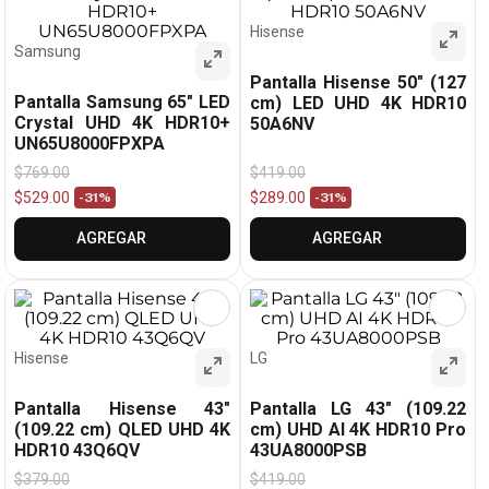
Hisense
Samsung
Pantalla Hisense 50" (127
Pantalla Samsung 65" LED
cm) LED UHD 4K HDR10
Crystal UHD 4K HDR10+
50A6NV
UN65U8000FPXPA
$
769
.
00
$
419
.
00
$
529
.
00
$
289
.
00
-
31%
-
31%
AGREGAR
AGREGAR
Hisense
LG
Pantalla Hisense 43"
Pantalla LG 43" (109.22
(109.22 cm) QLED UHD 4K
cm) UHD AI 4K HDR10 Pro
HDR10 43Q6QV
43UA8000PSB
$
379
.
00
$
419
.
00