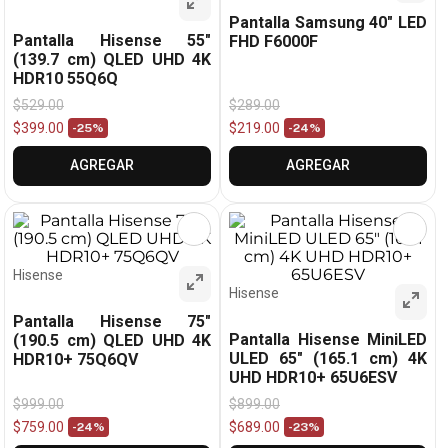
Pantalla Samsung 40" LED
Pantalla Hisense 55"
FHD F6000F
(139.7 cm) QLED UHD 4K
HDR10 55Q6Q
$
529
.
00
$
289
.
00
$
399
.
00
$
219
.
00
-
25%
-
24%
AGREGAR
AGREGAR
Hisense
Hisense
Pantalla Hisense 75"
Pantalla Hisense MiniLED
(190.5 cm) QLED UHD 4K
ULED 65" (165.1 cm) 4K
HDR10+ 75Q6QV
UHD HDR10+ 65U6ESV
$
999
.
00
$
899
.
00
$
759
.
00
$
689
.
00
-
24%
-
23%