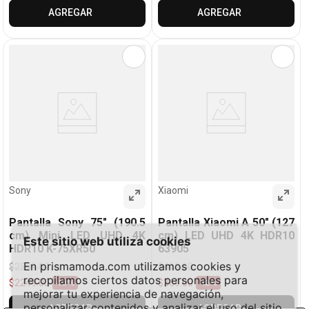
AGREGAR
AGREGAR
Sony
Xiaomi
Pantalla Sony 75" (190.5
Pantalla Xiaomi A 50" (127
cm) Mini LED UHD 4K
cm) LED UHD 4K HDR10
Este sitio web utiliza cookies
HDR10 K-75XR50
63905
En prismamoda.com utilizamos cookies y
$
2599
.
00
$
419
.
00
recopilamos ciertos datos personales para
$
2249
.
00
$
369
.
00
-
13%
-
12%
mejorar tu experiencia de navegación,
personalizar contenidos y analizar el uso del sitio.
AGREGAR
AGREGAR