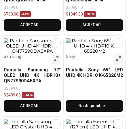
$
1299
.
00
$
2099
.
00
$
769
.
00
$
1349
.
00
-
41%
-
36%
AGREGAR
AGREGAR
Samsung
Sony
Pantalla Samsung 77"
Pantalla Sony 65" LED
OLED UHD 4K HDR10+
UHD 4K HDR10 K-65S20M2
QN77S90DAEXPA
$
3799
.
00
$
2499
.
00
-
34%
AGREGAR
No disponible