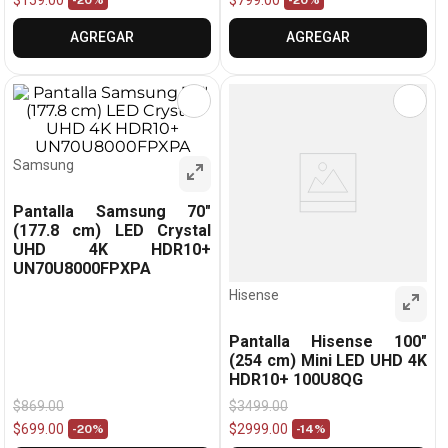
$
159
.
00
$
799
.
00
-
20%
-
20%
AGREGAR
AGREGAR
Samsung
Pantalla Samsung 70"
(177.8 cm) LED Crystal
UHD 4K HDR10+
UN70U8000FPXPA
Hisense
Pantalla Hisense 100"
(254 cm) Mini LED UHD 4K
HDR10+ 100U8QG
$
869
.
00
$
3499
.
00
$
699
.
00
$
2999
.
00
-
20%
-
14%