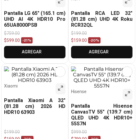
Pantalla LG 65" (165.1 cm)
Pantalla RCA LED 32"
UHD AI 4K HDR10 Pro
(81.28 cm) UHD 4K Roku
65UA8000PSB
RCR32QL
$
759
.
00
$
199
.
00
$
599
.
00
$
159
.
00
-
21%
-
20%
AGREGAR
AGREGAR
Xiaomi
Hisense
Pantalla Xiaomi A 32"
Pantalla Hisense
(81.28 cm) 2026 HD
CanvasTV 55" (139.7 cm)
HDR10 63903
QLED UHD 4K HDR10+
55S7N
$
199
.
00
$
999
.
00