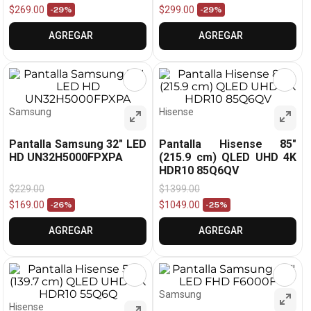
$
269
.
00
$
299
.
00
-
29%
-
29%
AGREGAR
AGREGAR
Samsung
Hisense
Pantalla Samsung 32" LED
Pantalla Hisense 85"
HD UN32H5000FPXPA
(215.9 cm) QLED UHD 4K
HDR10 85Q6QV
$
229
.
00
$
1399
.
00
$
169
.
00
$
1049
.
00
-
26%
-
25%
AGREGAR
AGREGAR
Samsung
Hisense