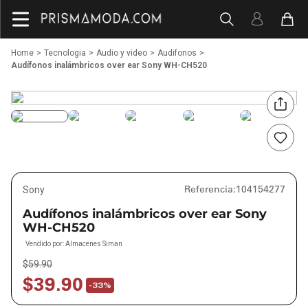
Tecnologia
Audio y video
Audifonos
Audífonos inalámbricos over ear Sony WH-CH520
Referencia
:
104154277
Sony
Audífonos inalámbricos over ear Sony
WH-CH520
Vendido por:
Almacenes Siman
$
59
.
90
$
39
.
90
-
33%