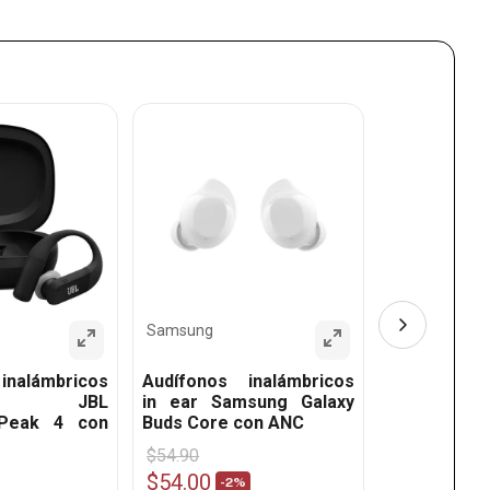
Sony
Audífonos 
Premi
WF1000XM6
Samsung
inalámbricos
Audífonos inalámbricos
ivos JBL
in ear Samsung Galaxy
 Peak 4 con
Buds Core con ANC
$
54
.
90
$
349
.
00
$
54
.
00
$
249
.
90
-
2%
-