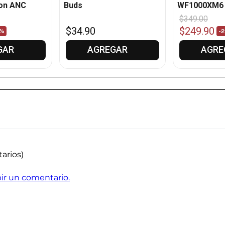
con ANC
Buds
WF1000XM6 
$
349
.
00
$
34
.
90
$
249
.
90
%
-
GAR
AGREGAR
AGRE
arios)
ibir un comentario.