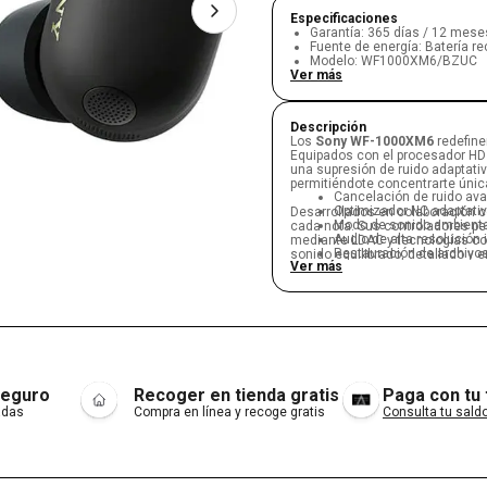
Especificaciones
Garantía
:
365 días / 12 mese
Fuente de energía
:
Batería re
Modelo
:
WF1000XM6/BZUC
Ver más
Descripción
Los
Sony WF-1000XM6
redefine
Equipados con el procesador HD
una supresión de ruido adaptativ
permitiéndote concentrarte úni
Cancelación de ruido a
Optimizador NC adaptativ
Desarrollados en colaboración c
Modo de sonido ambienta
cada nota. Sus controladores pe
Audio de alta resolución
mediante LDAC y tecnologías co
Restauración de archivo
sonido equilibrado, detallado y 
Ver más
Controladores personaliz
Calidad de llamada super
Con diseño ergonómico para uso 
Diseño ergonómico con a
multipunto, combinan comodidad,
Resistencia IPX4 contra 
permite personalizar el audio y
Conexión multipunto para 
a tus preferencias.
Controles táctiles y com
Hasta 24 horas de baterí
Características y atributos des
Compatible con la app So
seguro
Recoger en tienda gratis
Paga con tu
adas
Compra en línea y recoge gratis
Consulta tu saldo