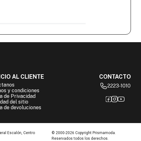
CIO AL CLIENTE
CONTACTO
ctanos
2223-1010
os y condiciones
ca de Privacidad
dad del sitio
ca de devoluciones
eral Escalón, Centro
© 2000-2026 Copyright Prismamoda.
Reservados todos los derechos.