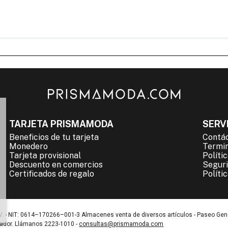
TARJETA PRISMAMODA
SERVI
Beneficios de tu tarjeta
Contá
Monedero
Termin
Tarjeta provisional
Políti
Descuento en comercios
Seguri
Certificados de regalo
Políti
. - NIT: 0614–170266–001-3 Almacenes venta de diversos artículos - Paseo Gen
vador. Llámanos 2223-1010 -
consultas@prismamoda.com