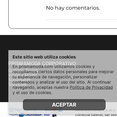
No hay comentarios.
Este sitio web utiliza cookies
PRISMAMODA CORPORATIVO
En prismamoda.com utilizamos cookies y
Quiénes Somos
recopilamos ciertos datos personales para mejorar
Visión y Misión
tu experiencia de navegación, personalizar
Sucursales
contenidos y analizar el uso del sitio. Al continuar
Servicios
navegando, aceptas nuestra
Política de Privacidad
y el uso de cookies.
ACEPTAR
Almacenes Siman S.A. de C.V
Comercial Galerías, San Sal