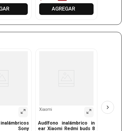
GAR
AGREGAR
AGR
Huawei
Audífonos 
in ear Hua
SE4 con AN
Xiaomi
inalámbricos
Audífono inalámbrico in
um Sony
ear Xiaomi Redmi buds 8