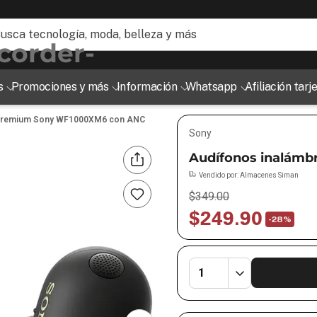
ogía, moda, belleza y más
s
Promociones y más
Información
Whatsapp
Afiliación tar
 Premium Sony WF1000XM6 con ANC
Sony
Audífonos inalám
Vendido por:
Almacenes Siman
$
349
.
00
$
249
.
90
-
28%