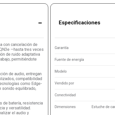
-
Especificaciones
ca con cancelación de
Garantía
D QN3e —hasta tres veces
ón de ruido adaptativa
rabajo, permitiéndote
Fuente de energía
Modelo
ción de audio, entregan
lizados, compatibilidad
 tecnologías como Edge-
Vendido por
n sonido equilibrado,
Conectividad
 de batería, resistencia
Dimensiones
Estuche de car
ia y versatilidad.
lizar el audio y