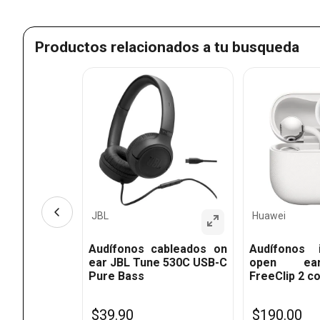
Productos relacionados a tu busqueda
 bluetooth
 tune 720BT
JBL
Huawei
Audífonos cableados on
Audífonos i
ear JBL Tune 530C USB-C
open ea
Pure Bass
FreeClip 2 c
$
39
.
90
$
190
.
00
%