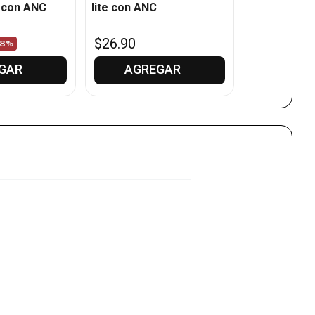
con ANC
lite con ANC
$
26
.
90
$
49
.
90
28%
GAR
AGREGAR
AGR