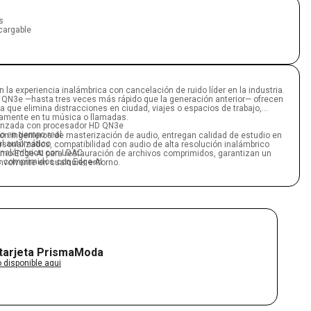
s
cargable
n la experiencia inalámbrica con cancelación de ruido líder en la industria.
 QN3e —hasta tres veces más rápido que la generación anterior— ofrecen
a que elimina distracciones en ciudad, viajes o espacios de trabajo,
camente en tu música o llamadas.
vanzada con procesador HD QN3e
o en tiempo real
on ingenieros de masterización de audio, entregan calidad de estudio en
l automático
rsonalizados, compatibilidad con audio de alta resolución inalámbrico
 inalámbrico con LDAC
mo Edge-AI para restauración de archivos comprimidos, garantizan un
s comprimidos con Edge-AI
envolvente en cualquier entorno.
ados para sonido equilibrado y detallado
ior con micrófonos duales beamforming y reducción de ruido con IA
prolongado, hasta 24 horas de batería, resistencia IPX4 y conexión
juste seguro
 inteligencia y versatilidad. Además, la aplicación Sony | Sound Connect
sudor y salpicaduras (estuche no resistente al agua)
 acceder a funciones avanzadas para una experiencia totalmente adaptada
varios dispositivos
patibilidad con comandos de voz
a con estuche de carga
tacados
ny | Sound Connect
 tarjeta PrismaModa
 disponible aqui