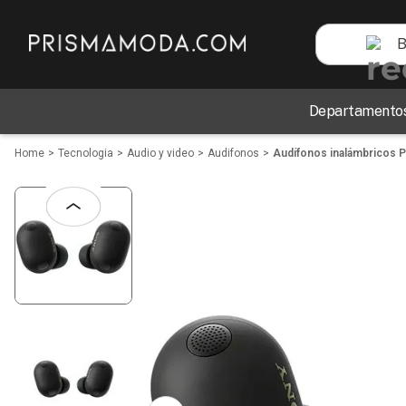
Busca tecnol
TÉRMINOS MÁS BUSCADOS
Departamento
1
.
perfumes
2
.
carteras
Tecnologia
Audio y video
Audifonos
Audífonos inalámbricos
3
.
vestidos
4
.
audifonos
5
.
blusas
6
.
sandalias
7
.
bebe
8
.
zapatos
9
.
reloj
10
.
traje baño