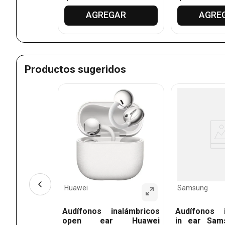
GAR
AGREGAR
AGRE
Productos sugeridos
nalámbricos
torola buds
C
Huawei
Samsung
Audífonos inalámbricos
Audífonos i
open ear Huawei
in ear Sam