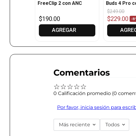
FreeClip 2 con ANC
Buds 4 Pro 
$
249
.
00
$
190
.
00
$
229
.
00
8%
-
8
GAR
AGREGAR
AGRE
Comentarios
☆
☆
☆
☆
☆
0 Calificación promedio
(0 coment
Por favor, inicia sesión para escr
Más reciente
Todos