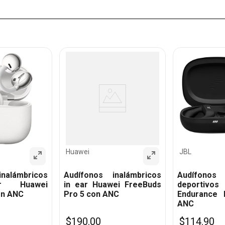
Huawei
JBL
nalámbricos
Audífonos inalámbricos
Audífonos 
r Huawei
in ear Huawei FreeBuds
deport
on ANC
Pro 5 con ANC
Endurance
ANC
$
190
.
00
$
114
.
90