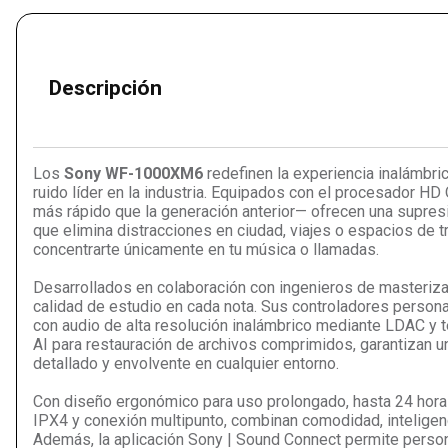
Descripción
Los
Sony WF-1000XM6
redefinen la experiencia inalámbri
ruido líder en la industria. Equipados con el procesador H
más rápido que la generación anterior— ofrecen una supresi
que elimina distracciones en ciudad, viajes o espacios de t
concentrarte únicamente en tu música o llamadas.
Desarrollados en colaboración con ingenieros de masteriza
calidad de estudio en cada nota. Sus controladores persona
con audio de alta resolución inalámbrico mediante LDAC y
AI para restauración de archivos comprimidos, garantizan u
detallado y envolvente en cualquier entorno.
Con diseño ergonómico para uso prolongado, hasta 24 horas
IPX4 y conexión multipunto, combinan comodidad, inteligenc
Además, la aplicación Sony | Sound Connect permite persona