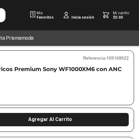
Mis
Mi carrito
Favoritos
$
0
.
00
Inicia sesión
jeta Prismamoda
Referencia
:
105169522
bricos Premium Sony WF1000XM6 con ANC
Agregar Al Carrito