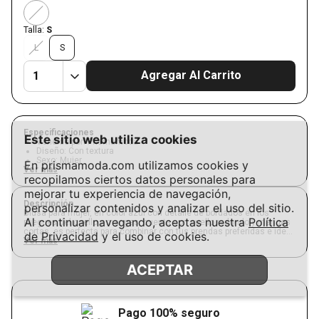
Talla:
S
L
S
Agregar Al Carrito
Especificaciones
Este sitio web utiliza cookies
Vendido por
:
Prismamoda
Diseño
:
Con textura
Sexo
:
Mujer
En prismamoda.com utilizamos cookies y
Ver más
recopilamos ciertos datos personales para
mejorar tu experiencia de navegación,
Descripción
personalizar contenidos y analizar el uso del sitio.
Blusa para mujer, en color azul con detalle de bordados en los
Al continuar navegando, aceptas nuestra
Política
pliegues del cuello y mangas, cuenta con cuello redondo y mangas
cortas, es perfecta para combinar con tus prendas preferidas e ideal
de Privacidad
y el uso de cookies.
para lucir en días de oficina o reuniones casuales.
Ver más
ACEPTAR
Pago 100% seguro