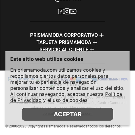
PRISMAMODA CORPORATIVO
TARJETA PRISMAMODA
SERVICIO AL CLIENTE
Este sitio web utiliza cookies
En prismamoda.com utilizamos cookies y
recopilamos ciertos datos personales para
mejorar tu experiencia de navegación,
personalizar contenidos y analizar el uso del sitio.
Al continuar navegando, aceptas nuestra
Política
Almacenes Siman S.A. de C.V. - NIT: 0614–170266–001-3 Almacenes
de Privacidad
y el uso de cookies.
venta de diversos artículos - Paseo General Escalón, Centro Comercial
Galerías, San Salvador. Llámanos 2223-1010 -
ACEPTAR
consultas@prismamoda.com
© 2000-2026 Copyright Prismamoda. Reservados todos los derechos.