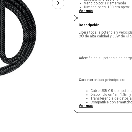
Vendido por
:
Prismamoda
Dimensiones
:
100 cm aprox.
Ver más
Descripción
Libera toda la potencia y veloci
C® de alta calidad y 60W de Klip
Además de su potencia de carga d
Características principales:
Cable USB-C® con poten
Disponible en 1m, 1.8m 
Transferencia de datos a
Compatible con smartphon
Ver más
Construcción duradera c
Diseño ultraligero para f
Correa ajustable de sili