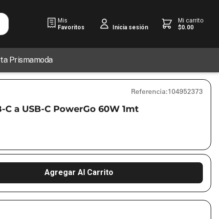
Mis
Mi carrito
Favoritos
$
0
.
00
Inicia sesión
jeta Prismamoda
Referencia
:
104952373
B-C a USB-C PowerGo 60W 1mt
Agregar Al Carrito