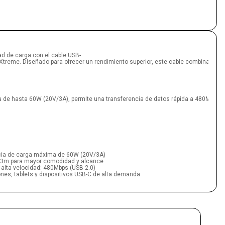
dad de carga con el cable USB-
Xtreme. Diseñado para ofrecer un rendimiento superior, este cable combina carga
e hasta 60W (20V/3A), permite una transferencia de datos rápida a 480Mbps, facili
cia de carga máxima de 60W (20V/3A)
y 3m para mayor comodidad y alcance
 alta velocidad: 480Mbps (USB 2.0)
es, tablets y dispositivos USB-C de alta demanda
on uniones reforzadas y cabezales metálicos
ácil transporte y manejo
cona para mantener el cable organizado y sin enredos