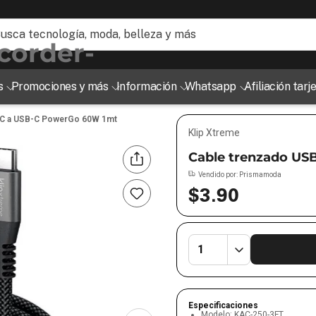
ogía, moda, belleza y más
s
Promociones y más
Información
Whatsapp
Afiliación tar
-C a USB-C PowerGo 60W 1mt
Klip Xtreme
Cable trenzado US
Vendido por:
Prismamoda
$
3
.
90
Especificaciones
Modelo
:
KAC-250-3FT