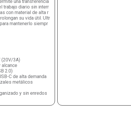
ermite una transferencia
trabajo diario sin interr
s con material de alta r
longan su vida útil. Ultr
na para mantenerlo siempr
 (20V/3A)
 alcance
B 2.0)
 USB-C de alta demanda
ezales metálicos
rganizado y sin enredos