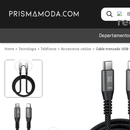
Busca tecnol
TÉRMINOS MÁS BUSCADOS
Departamento
1
.
perfumes
2
.
carteras
Tecnologia
Teléfonos
Accesorios celular
Cable trenzado USB
3
.
vestidos
4
.
audifonos
5
.
sandalias
6
.
blusas
7
.
bebe
8
.
zapatos
9
.
reloj
10
.
traje baño