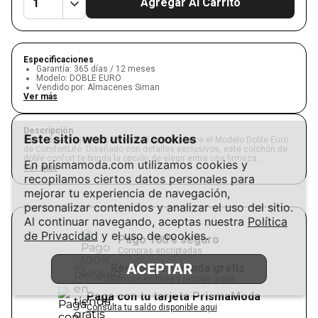
Agregar Al Carrito
Especificaciones
Garantía
:
365 días / 12 meses
Modelo
:
DOBLE EURO
Vendido por
:
Almacenes Siman
Ver más
Descripción
Este sitio web utiliza cookies
Descubre el lujo y la comodidad que te ofrece el Modelo Doble Euro
de ComfortLife. Diseñado con detalles exclusivos, este colchón de
doble confort te brinda la opción de elegir entre una firmeza
En prismamoda.com utilizamos cookies y
ortopédica o firme confortable. Su sistema Euro Top y su elaboración
Ver más
con telas de tejido de punto garantizan frescura y suavidad durante
recopilamos ciertos datos personales para
tus horas de descanso. Además, su sistema Foam Encase
mejorar tu experiencia de navegación,
proporciona un perímetro firme para un mayor soporte. No pierdas la
oportunidad de disfrutar de un descanso excepcional con el Modelo
personalizar contenidos y analizar el uso del sitio.
Doble Euro.
Al continuar navegando, aceptas nuestra
Política
de Privacidad
y el uso de cookies.
Pago 100% seguro
Compras encriptadas
ACEPTAR
Recoger en tienda gratis
Compra en línea y recoge gratis
Paga con tu tarjeta PrismaModa
Consulta tu saldo disponible aqui