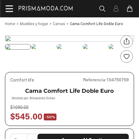
Muebles y hogar
Camas
Cama Comfort Life Doble Euro
Referencia
:
104750759
Comfort life
Cama Comfort Life Doble Euro
Vendido por:
Almacenes Siman
$
1090
.
00
$
545
.
00
-
50%