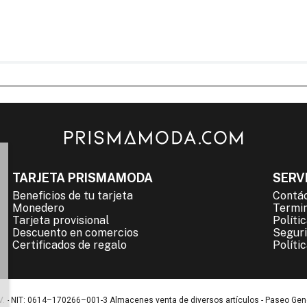
TARJETA PRISMAMODA
SERVI
Beneficios de tu tarjeta
Contá
Monedero
Termin
Tarjeta provisional
Políti
Descuento en comercios
Seguri
Certificados de regalo
Políti
. - NIT: 0614–170266–001-3 Almacenes venta de diversos artículos - Paseo Gen