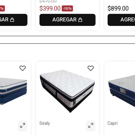
$
470
.
00
$
399
.
00
$
899
.
00
1%
-
15%
GAR
AGREGAR
AGRE
Sealy
Capri