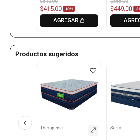
$
510
.
00
$
565
.
00
$
415
.
00
$
449
.
00
5%
-
19%
-
2
GAR
AGREGAR
AGRE
Productos sugeridos
dual wonder
Therapedic
Serta