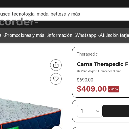
ogía, moda, belleza y más
s
Promociones y más
Información
Whatsapp
Afiliación tar
Therapedic
Cama Therapedic F
Vendido por:
Almacenes Siman
$
690
.
00
$
409
.
00
-
41%