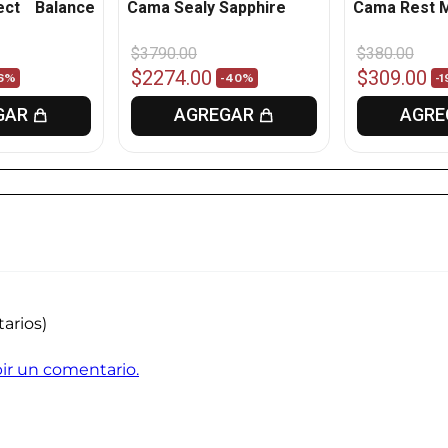
ct Balance
Cama Sealy Sapphire
Cama Rest M
$
3790
.
00
$
380
.
00
$
2274
.
00
$
309
.
00
6%
-
40%
-
1
GAR
AGREGAR
AGRE
arios)
ibir un comentario.