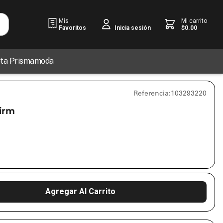
Mis
Mi carrito
Favoritos
$
0
.
00
Inicia sesión
jeta Prismamoda
Referencia
:
103293220
irm
Agregar Al Carrito