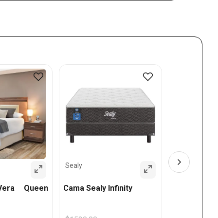
Sealy
Cama Sealy 
Sealy
Vera Queen
Cama Sealy Infinity