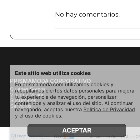
No hay comentarios.
Este sitio web utiliza cookies
PRISMAMODA CORPORATIVO
En prismamoda.com utilizamos cookies y
Quiénes Somos
recopilamos ciertos datos personales para mejorar
Visión y Misión
tu experiencia de navegación, personalizar
Sucursales
contenidos y analizar el uso del sitio. Al continuar
Servicios
navegando, aceptas nuestra
Política de Privacidad
y el uso de cookies.
ACEPTAR
Almacenes Siman S.A. de C.V