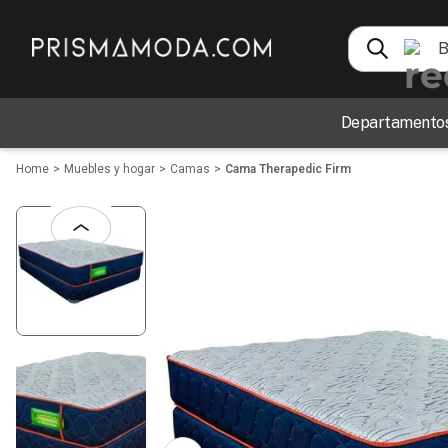
Busca tecnol
TÉRMINOS MÁS BUSCADOS
Departamento
1
.
perfumes
2
.
carteras
Muebles y hogar
Camas
Cama Therapedic Firm
3
.
vestidos
4
.
audifonos
5
.
sandalias
6
.
blusas
7
.
bebe
8
.
zapatos
9
.
reloj
10
.
traje baño