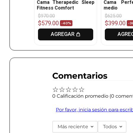
Cama Therapedic Sleep
Cama Perfe
Fitness Comfort
medio
$
970
.
00
$
625
.
00
$
579
.
00
$
399
.
00
5%
-
40%
-
3
GAR
AGREGAR
AGRE
Comentarios
☆
☆
☆
☆
☆
0 Calificación promedio
(0 coment
Por favor, inicia sesión para escr
Más reciente
Todos