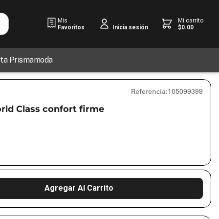
Mis
Mi carrito
Favoritos
$
0
.
00
Inicia sesión
jeta Prismamoda
Referencia
:
105099399
d Class confort firme
Agregar Al Carrito