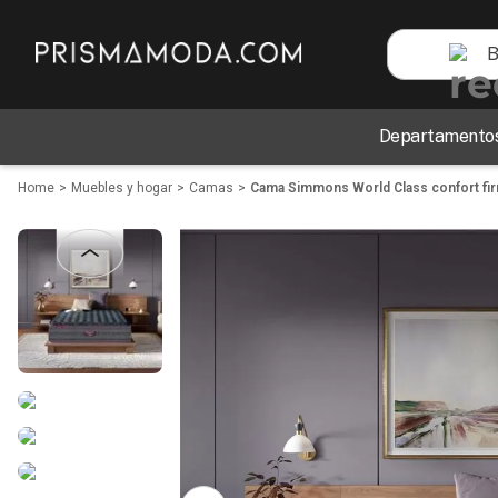
Busca tecnol
TÉRMINOS MÁS BUSCADOS
Departamento
1
.
perfumes
2
.
carteras
Muebles y hogar
Camas
Cama Simmons World Class confort fi
3
.
vestidos
4
.
audifonos
5
.
sandalias
6
.
blusas
7
.
bebe
8
.
zapatos
9
.
reloj
10
.
traje baño