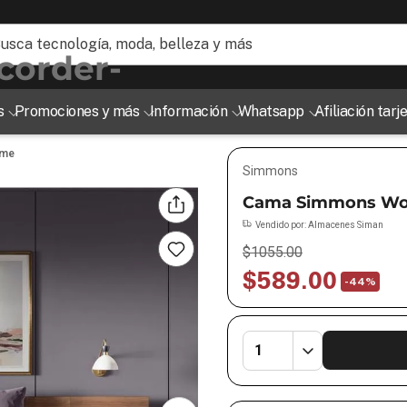
ogía, moda, belleza y más
s
Promociones y más
Información
Whatsapp
Afiliación tar
rme
Simmons
Cama Simmons Worl
Vendido por:
Almacenes Siman
$
1055
.
00
$
589
.
00
-
44%