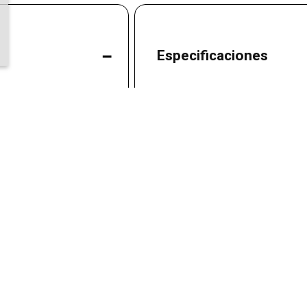
-
Especificaciones
Simmons World Class
Garantía
, frescura constante y la
e mundial. Su
y protección antiviral te
Modelo
 profundamente
iferencia en tu
Vendido por
cerá cada mañana.
es buscan un nivel de
Materiales
 premium combina
T2
, ofreciendo soporte
 transferencia de
o que mejora la