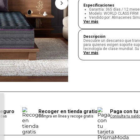
Especificaciones
Garantía
:
365 días / 12 mese
Modelo
:
WORLD CLASS FIRM
Vendido por
:
Almacenes Sim
Ver más
Descripción
Descubre un descanso que tran
para quienes exigen soporte supe
tecnología de clase mundial. Su 
antiviral te brinda una experien
Ver más
buscas una cama que realmente ma
cuerpo agradecerá cada mañan
• La
Simmons World Class Firm
renunciar al confort. Su const
T1 y T2
, ofreciendo soporte pre
movimiento entre parejas.
• Incorpora
Tejido Infinity Cool
, 
dispersar el calor y mantiene u
experimentar calor al dormir.
• La cama integra
HQ Viroblock
eliminar virus y bacterias, brin
seguro
Recoger en tienda gratis
Paga con tu
adas
Compra en línea y recoge gratis
Consulta tu saldo
• Su diseño robusto incluye
sopo
en los bordes del colchón, maximi
• El nivel de firmeza
Firm
proporc
columna alineada. Perfecta par