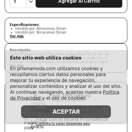
Agregar Al Carrito
Especificaciones
Vendido por
:
Almacenes Siman
Vendido por
:
Almacenes Siman
Ver más
Descripción
Camas Facenco Zen Doble Pillow, Doble Pillow Top de 2.5" de
Este sitio web utiliza cookies
acolchado, Sistema doble vuelta, Base acolchonada 2 en 1,
Esponjas de Alta densidad, resistente tela pique para mayor
frescura, 25% más de resortes para mayor firmeza y mejor soporte,
Ver más
En prismamoda.com utilizamos cookies y
estructura de resortes medic coil.
recopilamos ciertos datos personales para
mejorar tu experiencia de navegación,
personalizar contenidos y analizar el uso del sitio.
Al continuar navegando, aceptas nuestra
Política
Pago 100% seguro
de Privacidad
y el uso de cookies.
Compras encriptadas
Recoger en tienda gratis
ACEPTAR
Compra en línea y recoge gratis
Paga con tu tarjeta PrismaModa
Consulta tu saldo disponible aqui