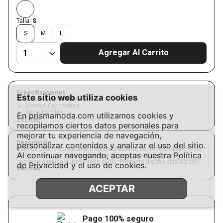
Este sitio web utiliza cookies
Referencia
:
105163197
Hang Ten
En prismamoda.com utilizamos cookies y
recopilamos ciertos datos personales para
Camisa oxford color blanco diseño
mejorar tu experiencia de navegación,
sólido y mangas largas para hombre
personalizar contenidos y analizar el uso del sitio.
Vendido por:
Prismamoda
Al continuar navegando, aceptas nuestra
Política
$
27
.
99
de Privacidad
y el uso de cookies.
ACEPTAR
Color:
Blanco
Talla:
S