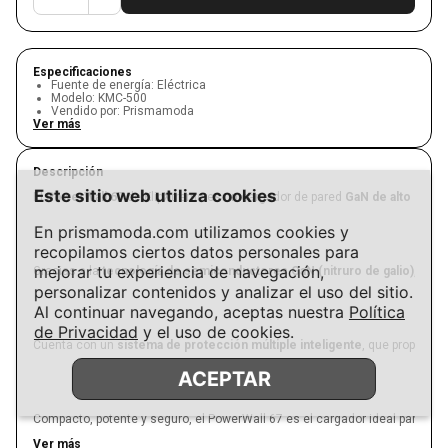
Especificaciones
Fuente de energía
:
Eléctrica
Modelo
:
KMC-500
Vendido por
:
Prismamoda
Ver más
Descripción
Este sitio web utiliza cookies
El
PowerWall 67
de KlipXtreme es un cargador de pared
GaN de alto rend
En prismamoda.com utilizamos cookies y
recopilamos ciertos datos personales para
mejorar tu experiencia de navegación,
Gracias a la
tecnología de semiconductores GaN (nitruro de galio)
, el P
personalizar contenidos y analizar el uso del sitio.
Al continuar navegando, aceptas nuestra
Política
de Privacidad
y el uso de cookies.
Cuenta con un
sistema de protección múltiple inteligente
, que proporcio
ACEPTAR
Compacto, potente y seguro, el PowerWall 67 es el cargador ideal para quien
Ver más