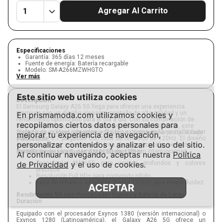
Agregar Al Carrito
Especificaciones
Garantía
:
365 días 12 meses
Fuente de energía
:
Batería recargable
Modelo
:
SM-A266MZWHGTO
Ver más
Este sitio web utiliza cookies
Descripción
El Samsung Galaxy A26 5G llega para ofrecer una experiencia
premium con un diseño elegante, pantalla de alta calidad y un
En prismamoda.com utilizamos cookies y
rendimiento optimizado para el día a día. Con su combinación de
recopilamos ciertos datos personales para
hardware potente, cámara versátil y resistencia certificada, este
Disfruta de colores vibrantes y fluidez extrema en la pantalla Super
dispositivo es ideal para quienes buscan un smartphone equilibrado
mejorar tu experiencia de navegación,
AMOLED de 6.7 pulgadas con tasa de refresco de 120Hz. El diseño
y accesible.
personalizar contenidos y analizar el uso del sitio.
de biseles finos maximiza el área de visualización, perfecto para
maratones de series, gaming o navegación sin interrupciones.
Pantalla Inmersiva Super AMOLED de 120Hz
Al continuar navegando, aceptas nuestra
Política
de Privacidad
Tecnología AMOLED para negros profundos y colores
y el uso de cookies.
precisos
Resolución Full HD+ para contenido nítido
Tasa de refresco adaptable (hasta 120Hz) para mayor fluidez
ACEPTAR
Rendimiento 5G con Procesador Exynos y Batería de Larga
Duración
Equipado con el procesador Exynos 1380 (versión internacional) o
Exynos 1280 (Latinoamérica), el Galaxy A26 5G ofrece un