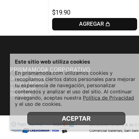
$
19
.
90
AGREGAR
Este sitio web utiliza cookies
PRISMAMODA CORPORATIVO
En prismamoda.com utilizamos cookies y
Quiénes Somos
recopilamos ciertos datos personales para mejorar
Visión y Misión
tu experiencia de navegación, personalizar
Sucursales
contenidos y analizar el uso del sitio. Al continuar
Servicios
navegando, aceptas nuestra
Política de Privacidad
y el uso de cookies.
ACEPTAR
Almacenes Siman S.A. de C.V
Comercial Galerías, San Sal