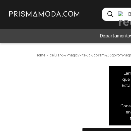
Busca tecnol
TÉRMINOS MÁS BUSCADOS
Departamento
1
.
perfumes
2
.
carteras
celular-6-7-magic7-lite-5g-8gb-ram-256gb-rom-ne
3
.
vestidos
4
.
blusas
Lam
5
.
sandalias
que
Esta
6
.
audifonos
7
.
bebe
Cons
8
.
zapatos
en
9
.
reloj
10
.
traje baño