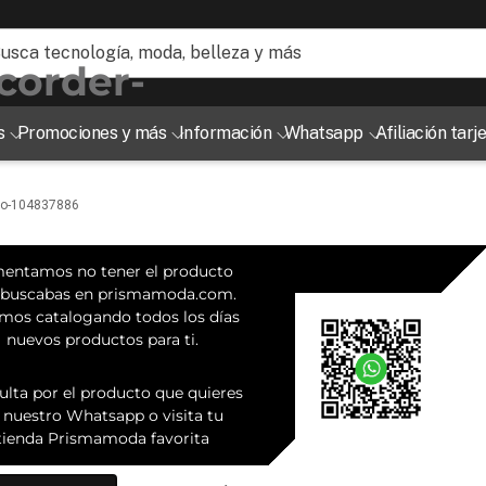
ogía, moda, belleza y más
s
Promociones y más
Información
Whatsapp
Afiliación tar
gro-104837886
entamos no tener el producto
 buscabas en prismamoda.com.
mos catalogando todos los días
nuevos productos para ti.
ulta por el producto que quieres
 nuestro Whatsapp o visita tu
tienda Prismamoda favorita