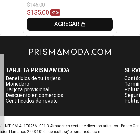
$
145
.
00
$
135
.
00
-
7%
AGREGAR
TARJETA PRISMAMODA
SERVI
Beneficios de tu tarjeta
Contá
Monedero
Termin
Tarjeta provisional
Políti
Descuento en comercios
Seguri
Certificados de regalo
Políti
. - NIT: 0614–170266–001-3 Almacenes venta de diversos artículos - Paseo Gen
vador. Llámanos 2223-1010 -
consultas@prismamoda.com