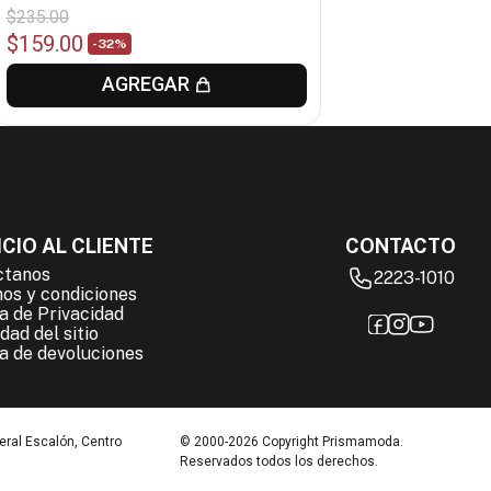
$
235
.
00
$
159
.
00
-
32%
AGREGAR
CIO AL CLIENTE
CONTACTO
ctanos
2223-1010
os y condiciones
ca de Privacidad
dad del sitio
ca de devoluciones
eral Escalón, Centro
© 2000-2026 Copyright Prismamoda.
Reservados todos los derechos.