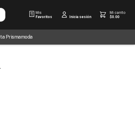
Mis
Mi carrito
Favoritos
$
0
.
00
Inicia sesión
jeta Prismamoda